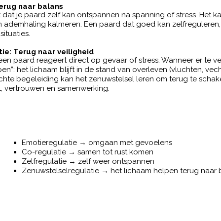
terug naar balans
 dat je paard zelf kan ontspannen na spanning of stress. Het ka
jn ademhaling kalmeren. Een paard dat goed kan zelfreguleren, bl
ituaties.
ie: Terug naar veiligheid
een paard reageert direct op gevaar of stress. Wanneer er te
en”: het lichaam blijft in de stand van overleven (vluchten, vec
hte begeleiding kan het zenuwstelsel leren om terug te schake
el, vertrouwen en samenwerking.
Emotieregulatie → omgaan met gevoelens
Co-regulatie → samen tot rust komen
Zelfregulatie → zelf weer ontspannen
Zenuwstelselregulatie → het lichaam helpen terug naar 