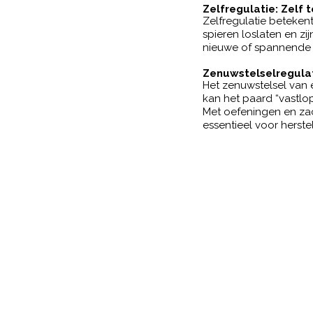
Zelfregulatie: Zelf 
Zelfregulatie betekent
spieren loslaten en zi
nieuwe of spannende s
Zenuwstelselregulat
Het zenuwstelsel van 
kan het paard “vastlop
Met oefeningen en zac
essentieel voor herst