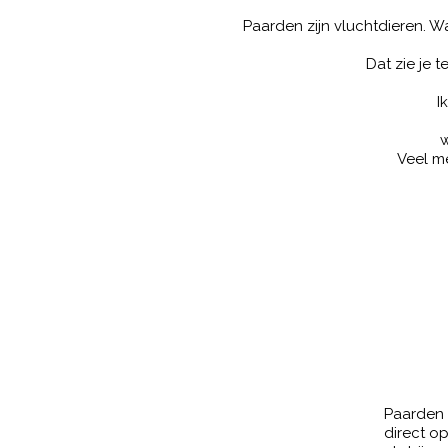
Paarden zijn vluchtdieren. Wa
Dat zie je t
I
w
Veel m
Paarden 
direct o