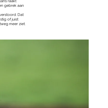
lans raakt
een gebrek aan
verstoord. Dat
ig of juist
itweg meer ziet.