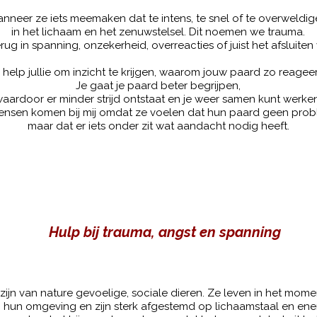
nneer ze iets meemaken dat te intens, te snel of te overweldige
in het lichaam en het zenuwstelsel. Dit noemen we trauma.
erug in spanning, onzekerheid, overreacties of juist het afsluiten
k help jullie om inzicht te krijgen, waarom jouw paard zo reageer
Je gaat je paard beter begrijpen,
aardoor er minder strijd ontstaat en je weer samen kunt werken
ensen komen bij mij omdat ze voelen dat hun paard geen probl
maar dat er iets onder zit wat aandacht nodig heeft.
Hulp bij trauma, angst en spanning
zijn van nature gevoelige, sociale dieren. Ze leven in het mome
p hun omgeving en zijn sterk afgestemd op lichaamstaal en ener